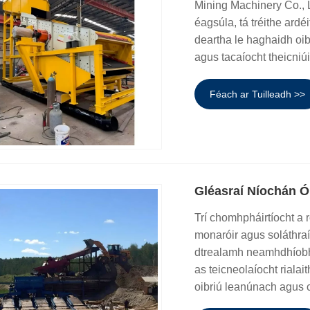
Mining Machinery Co., L
éagsúla, tá tréithe ardé
deartha le haghaidh oi
agus tacaíocht theicniúi
Féach ar Tuilleadh >>
Gléasraí Níochán Ói
Trí chomhpháirtíocht a 
monaróir agus soláthraí
dtrealamh neamhdhíobh
as teicneolaíocht rialai
oibriú leanúnach agus 