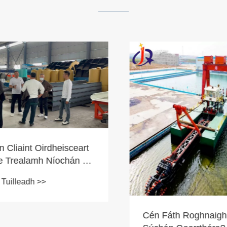
liaint Oirdheisceart
 Trealamh Níochán Óir
a Athcheannach
uilleadh >>
Cén Fáth Roghnaigh 