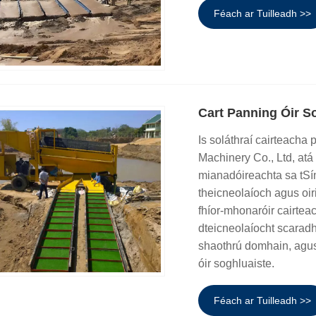
Féach ar Tuilleadh >>
Cart Panning Óir So
Is soláthraí cairteacha
Machinery Co., Ltd, atá
mianadóireachta sa tSín
theicneolaíoch agus oi
fhíor-mhonaróir cairtea
dteicneolaíocht scaradh
shaothrú domhain, agus
óir soghluaiste.
Féach ar Tuilleadh >>