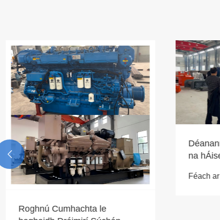
Déanann C

na hÁise
Glárach 
Féach ar T
Roghnú Cumhachta le