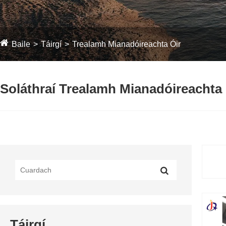
Baile
Táirgí
Trealamh Mianadóireachta Óir
Soláthraí Trealamh Mianadóireachta 
Táirgí