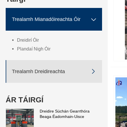

Trealamh Mianadóireachta Óir
Dreidirí Óir
Plandaí Nigh Óir

Trealamh Dreidireachta
ÁR TÁIRGÍ
Dreidire Súchán Gearrthóra
Beaga Éadomhain-Uisce