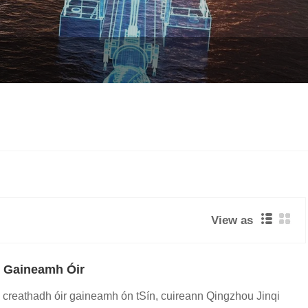
View as
h Gaineamh Óir
 creathadh óir gaineamh ón tSín, cuireann Qingzhou Jinqi