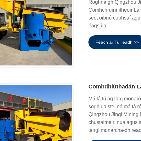
Roghnaigh Qingzhou Jin
Comhchruinnitheoir Lár
seo, oibriú cobhsaí agus
éagsúla.
Féach ar Tuilleadh >>
Comhdhlúthadán Lá
Má tá tú ag lorg monaró
soghluaiste, nó má tá r
Qingzhou Jinqi Mining M
chustaiméirí nua agus 
táirgí monarcha-dhírea