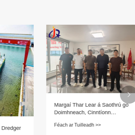

Margaí Thar Lear á Saothrú go
Doimhneach, Cinntíonn
Innealra Mianadóireachta Jinqi
Féach ar Tuilleadh >>
Tionscadal Trealamh Níochán
Dredger