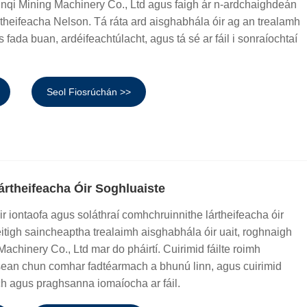
qi Mining Machinery Co., Ltd agus faigh ár n-ardchaighdeán
theifeacha Nelson. Tá ráta ard aisghabhála óir ag an trealamh
 fada buan, ardéifeachtúlacht, agus tá sé ar fáil i sonraíochtaí
Seol Fiosrúchán >>
rtheifeacha Óir Soghluaiste
ir iontaofa agus soláthraí comhchruinnithe lártheifeacha óir
éitigh saincheaptha trealaimh aisghabhála óir uait, roghnaigh
achinery Co., Ltd mar do pháirtí. Cuirimid fáilte roimh
sean chun comhar fadtéarmach a bhunú linn, agus cuirimid
ch agus praghsanna iomaíocha ar fáil.