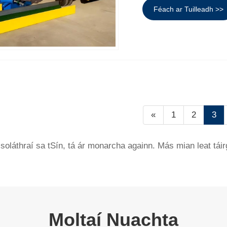
Féach ar Tuilleadh >>
«
1
2
3
oláthraí sa tSín, tá ár monarcha againn. Más mian leat tái
Moltaí Nuachta