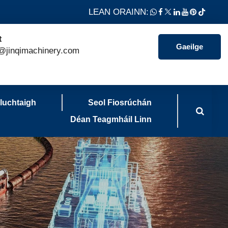
LEAN ORAINN:
t
Gaeilge
@jinqimachinery.com
sluchtaigh
Seol Fiosrúchán
Déan Teagmháil Linn