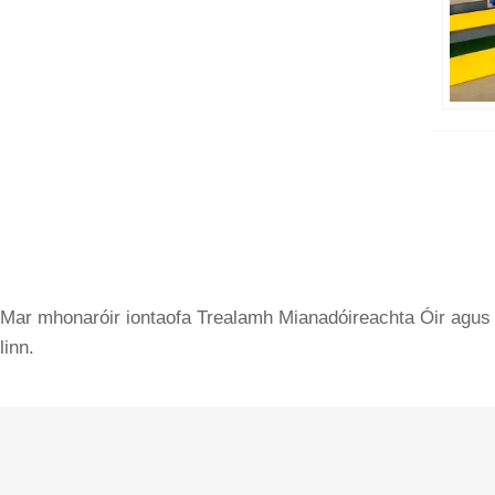
Mar mhonaróir iontaofa Trealamh Mianadóireachta Óir agus s
linn.