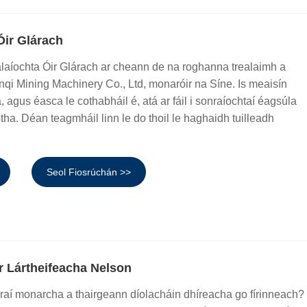
Óir Glárach
alaíochta Óir Glárach ar cheann de na roghanna trealaimh a
qi Mining Machinery Co., Ltd, monaróir na Síne. Is meaisín
 agus éasca le cothabháil é, atá ar fáil i sonraíochtaí éagsúla
a. Déan teagmháil linn le do thoil le haghaidh tuilleadh
Seol Fiosrúchán >>
 Lártheifeacha Nelson
hraí monarcha a thairgeann díolacháin dhíreacha go fírinneach?