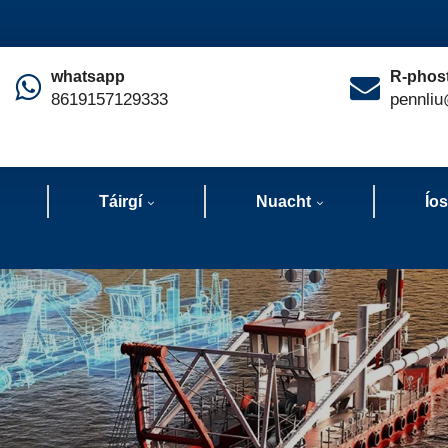
whatsapp
R-phos
8619157129333
pennliu
Táirgí
Nuacht
Ío