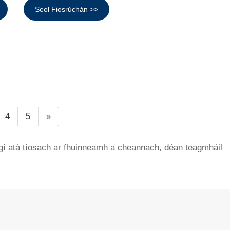
Seol Fiosrúchán >>
4
5
»
rgí atá tíosach ar fhuinneamh a cheannach, déan teagmháil