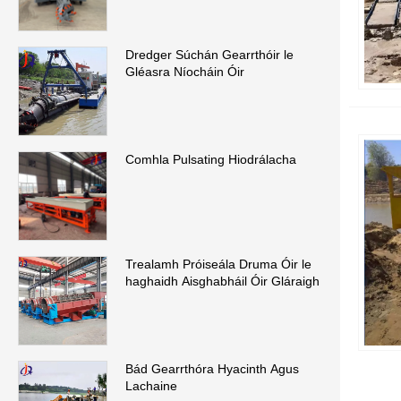
Dredger Súchán Gearrthóir le
Gléasra Níocháin Óir
Comhla Pulsating Hiodrálacha
Trealamh Próiseála Druma Óir le
haghaidh Aisghabháil Óir Gláraigh
Bád Gearrthóra Hyacinth Agus
Lachaine