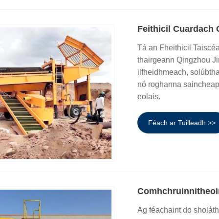
Feithicil Cuardach 
Tá an Fheithicil Taiscé
thairgeann Qingzhou Jin
ilfheidhmeach, solúbtha,
nó roghanna saincheapth
eolais.
Féach ar Tuilleadh >>
Comhchruinnitheoir
Ag féachaint do sholát