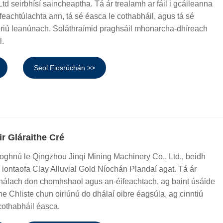
td seirbhísí saincheaptha. Tá ár trealamh ar fáil i gcáileanna
ifeachtúlachta ann, tá sé éasca le cothabháil, agus tá sé
briú leanúnach. Soláthraímid praghsáil mhonarcha-dhíreach
l.
Seol Fiosrúchán >>
r Gláraithe Cré
roghnú le Qingzhou Jinqi Mining Machinery Co., Ltd., beidh
 iontaofa Clay Alluvial Gold Níochán Plandaí agat. Tá ár
álach don chomhshaol agus an-éifeachtach, ag baint úsáide
the Chliste chun oiriúnú do dhálaí oibre éagsúla, ag cinntiú
cothabháil éasca.