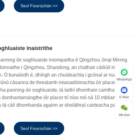
Seol Fiosrúchán >>
ghluaiste Inaistrithe
 panning óir soghluaiste iniompartha é Qingzhou Jinqi Mining
 lonnaithe i Qingzhou, Shandong, an chathair cáiliúil innealra
. Ó bunaíodh é, dhírigh an chuideachta i gcónaí ar nuálaíocht
WhatsApp
riúnú cásanna de threalamh mianadóireachta óir placer. Mar
cha panning óir soghluaiste, tá taithí dhomhain carntha againn i
 domhantarraingthe óir placer trí níos mó ná 10 mbliana de
E-Mail
 tá cáil dhomhanda againn ar sholáthraí cairteacha panning
Wechat
Seol Fiosrúchán >>