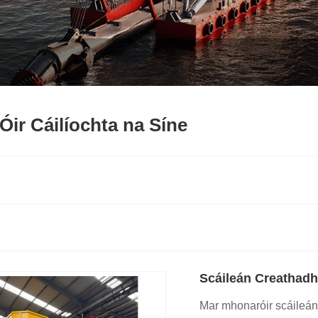
Óir Cáilíochta na Síne
Scáileán Creathad
Mar mhonaróir scáileán